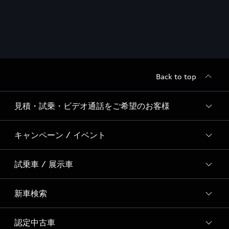
Back to top
見積・試乗・ビデオ通話をご希望のお客様
キャンペーン / イベント
ご希望のサービスを選択
試乗車 / 展示車
全国統一イベント
ディーラー独自イベント
新車検索
試乗予約
試乗車・展示車一覧
認定中古車
新車検索