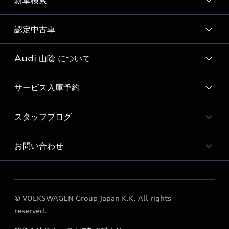
新車検索
試乗予約
試乗車・展示車一覧
認定中古車
新車検索
Audi 山陰 について
Audi認定中古車検索
サービス入庫予約
Audi 山陰 店舗情報
Audi 山陰 認定中古車コーナー
スタッフブログ
Audi 山陰 サービス入庫予約
Audi 山陰 運営会社概要
点検整備料金表
お問い合わせ
スタッフブログ
採用情報
各種お問い合わせ
© VOLKSWAGEN Group Japan K.K. All rights
reserved.